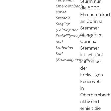
Feuerwehr
Sturm nun
Oberbernbach,
die 5000.
sowie
Ehrenamtskart
Stefanie
an Corinna
Siegling
Stemmer
(Leitung der
übergeben.
Freiwilligenagentur)
Corinna
und
Katharina
Stemmer
Karl
ist seit fünf
(Freiwilligenagentur).
Jahren bei
der
Freiwilligen
Feuerwehr
in
Oberbernbach
aktiv und
erhielt die