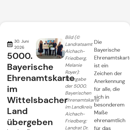
Bild (©
30. Juni
Die
Landratsamt
2026
Bayerische
Aichach-
5000.
Ehrenamtskart
Friedberg,
Bayerische
Melanie
ist ein
Royer):
Zeichen der
Ehrenamtskarte
Übergabe
Anerkennung
im
der 5000.
für alle, die
Bayerischen
sich in
Wittelsbacher
Ehrenamtskarte
besonderem
im Landkreis
Land
Maße
Aichach-
übergeben
ehrenamtlich
Friedberg:
Landrat Dr.
für das