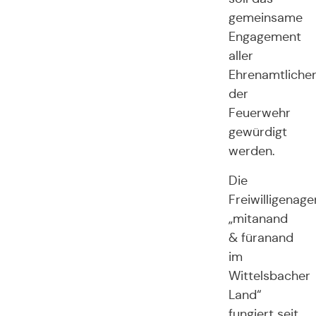
gemeinsame
Engagement
aller
Ehrenamtliche
der
Feuerwehr
gewürdigt
werden.
Die
Freiwilligenage
„mitanand
& füranand
im
Wittelsbacher
Land“
fungiert seit