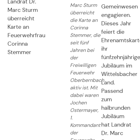
Landrat Dr.
Marc Sturm
Gemeinwesen
Marc Sturm
überreicht
engagieren.
überreicht
die Karte an
Dieses Jahr
Karte an
Corinna
feiert die
Feuerwehrfrau
Stemmer, die
Ehrenamtskart
seit fünf
Corinna
ihr
Jahren bei
Stemmer
fünfzehnjährig
der
Freiwilligen
Jubiläum im
Feuerwehr
Wittelsbacher
Oberbernbach
Land.
aktiv ist. Mit
Passend
dabei waren
zum
Jochen
halbrunden
Ostermayer,
Jubiläum
1.
hat Landrat
Kommandant
der
Dr. Marc