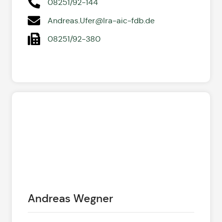
08251/92-144
Andreas.Ufer@lra-aic-fdb.de
08251/92-380
Andreas Wegner