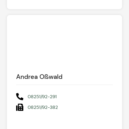
Andrea Oßwald
08251/92-291
08251/92-382