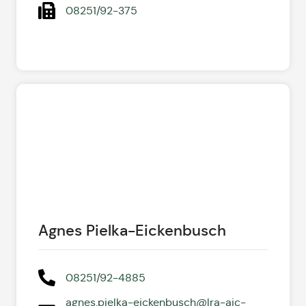
08251/92-375
Agnes Pielka-Eickenbusch
08251/92-4885
agnes.pielka-eickenbusch@lra-aic-