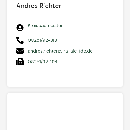
Andres Richter
Kreisbaumeister
08251/92-313
andres.richter@lra-aic-fdb.de
08251/92-194