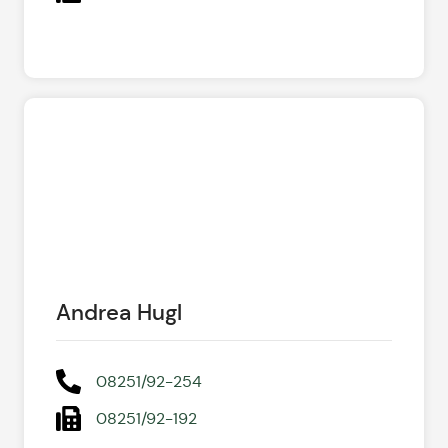
Andrea Hugl
08251/92-254
08251/92-192