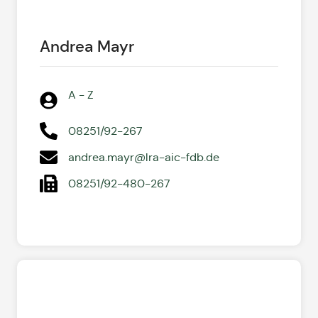
Andrea Mayr
A - Z
08251/92-267
andrea.mayr@lra-aic-fdb.de
08251/92-480-267