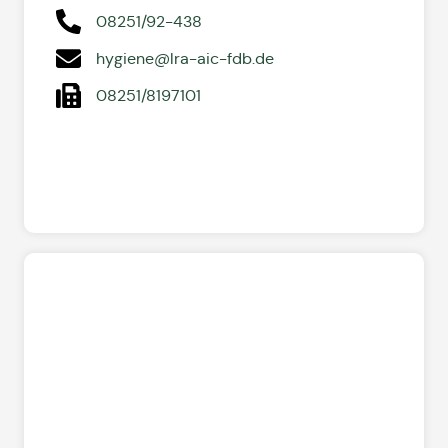
08251/92-438
hygiene@lra-aic-fdb.de
08251/8197101