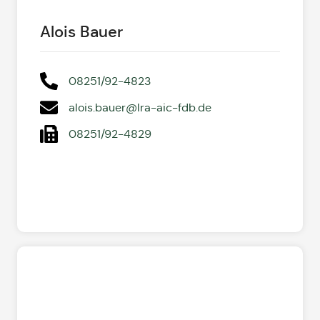
Alois Bauer
08251/92-4823
alois.bauer@lra-aic-fdb.de
08251/92-4829