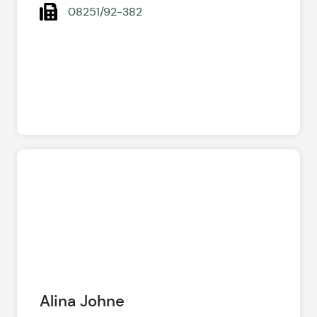
08251/92-382
Alina Johne