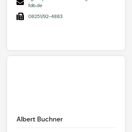
fdb.de
08251/92-4883
Albert Buchner