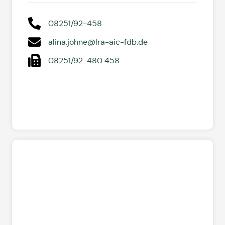
08251/92-458
alina.johne@lra-aic-fdb.de
08251/92-480 458