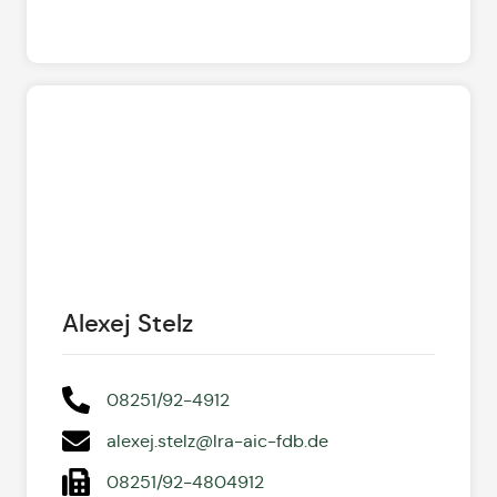
Alexej Stelz
08251/92-4912
alexej.stelz@lra-aic-fdb.de
08251/92-4804912