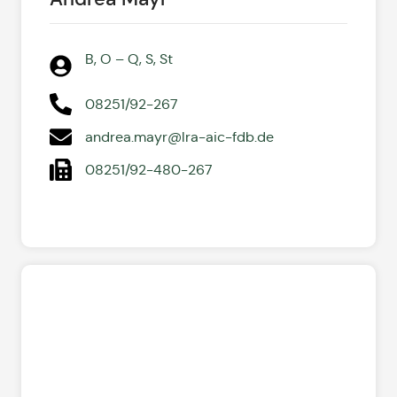
B, O – Q, S, St
08251/92-267
andrea.mayr@lra-aic-fdb.de
08251/92-480-267