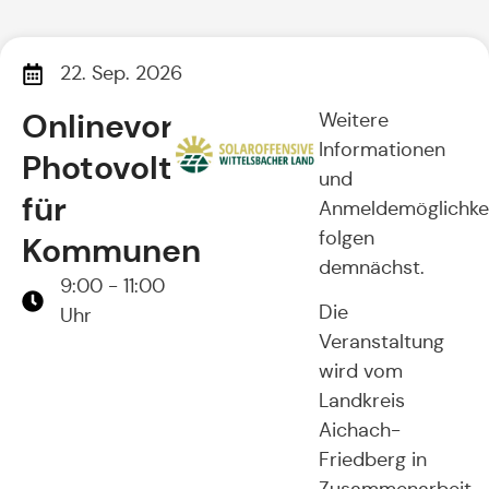
22. Sep. 2026
Onlinevortrag:
Weitere
Informationen
Photovoltaik
und
für
Anmeldemöglichke
folgen
Kommunen
demnächst.
9:00 - 11:00
Die
Uhr
Veranstaltung
wird vom
Landkreis
Aichach-
Friedberg in