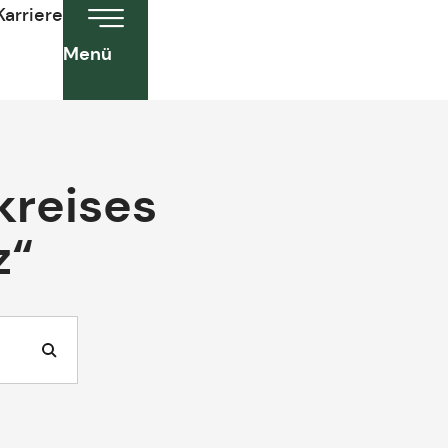
Karriere
Menü
kreises
z“