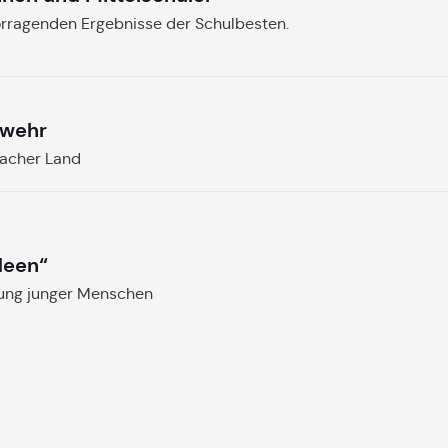
orragenden Ergebnisse der Schulbesten.
rwehr
bacher Land
deen“
gung junger Menschen