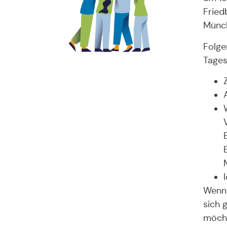
Fried
Münch
Folge
Tages
Wenn 
sich 
möcht