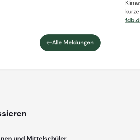
Klima
kurze
fdb.
Alle Meldungen
ssieren
nnen und Mittelschüler