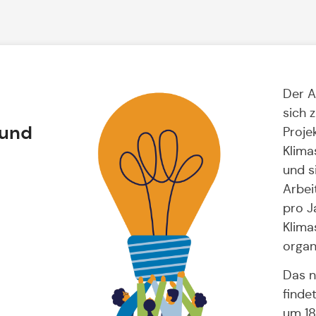
Der A
sich 
 und
Proje
Klima
und s
Arbeit
pro J
Klima
organi
Das n
finde
um 18