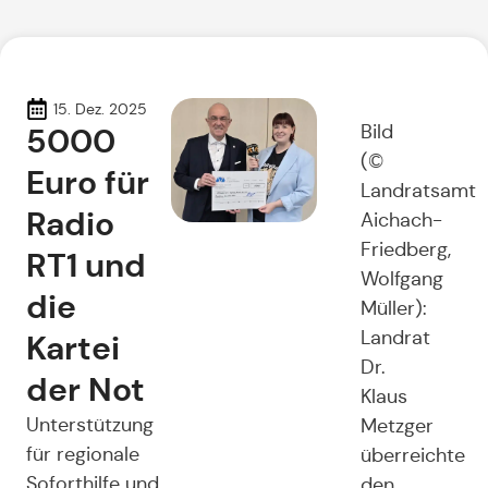
15. Dez. 2025
5000
Bild
(©
Euro für
Landratsamt
Radio
Aichach-
Friedberg,
RT1 und
Wolfgang
die
Müller):
Landrat
Kartei
Dr.
der Not
Klaus
Unterstützung
Metzger
für regionale
überreichte
Soforthilfe und
den