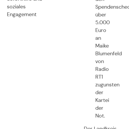
soziales
Spendensche
Engagement
über
5.000
Euro
an
Maike
Blumenfeld
von
Radio
RT1
zugunsten
der
Kartei
der
Not.
Der Landkreis