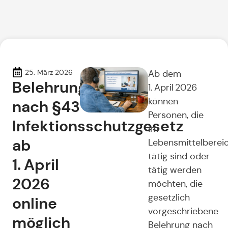
25. März 2026
Ab dem
Belehrung
1. April 2026
können
nach §43
Personen, die
Infektionsschutzgesetz
im
ab
Lebensmittelberei
tätig sind oder
1. April
tätig werden
2026
möchten, die
gesetzlich
online
vorgeschriebene
möglich
Belehrung nach