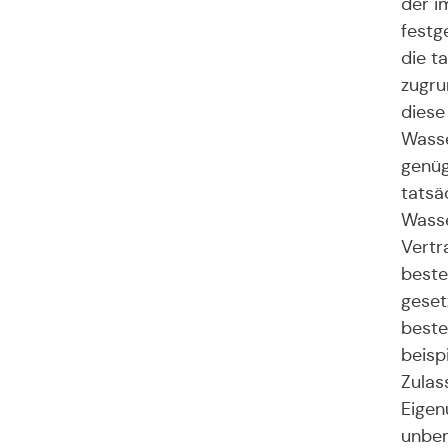
der 
festg
die t
zugru
diese
Wasse
genüg
tatsä
Wasse
Vertr
beste
geset
beste
beisp
Zulas
Eigen
unber