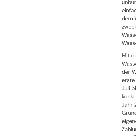
unbür
einfa
dem 
zwec
Wasse
Wasse
Mit d
Wasse
der W
erste
Juli 
konkr
Jahr 
Grund
eigen
Zahlu