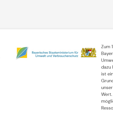
Zum 1
Bayer
/
Umwel
dazu 
ist ei
Grund
unser
Wert.
mögli
Resso