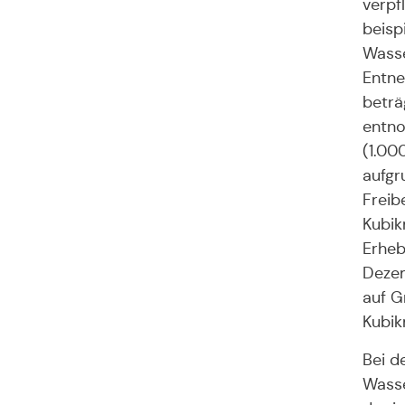
verpfl
beisp
Wasse
Entne
beträ
entn
(1.00
aufgr
Freib
Kubik
Erheb
Dezem
auf G
Kubik
Bei d
Wasse