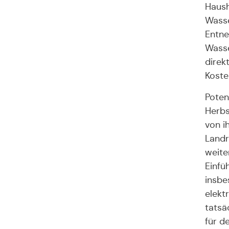
Haush
Wasse
Entne
Wasse
direk
Kosten
Potenz
Herbs
von i
Landr
weite
Einfü
insbe
elekt
tats
für d