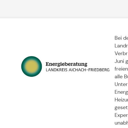
Bei d
Landr
Verbr
Juni 
i
freie
alle 
Unter
Energ
Heizu
geset
Exper
unabh