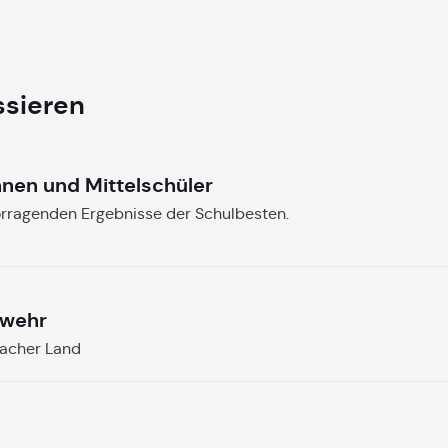
ssieren
nnen und Mittelschüler
orragenden Ergebnisse der Schulbesten.
rwehr
bacher Land