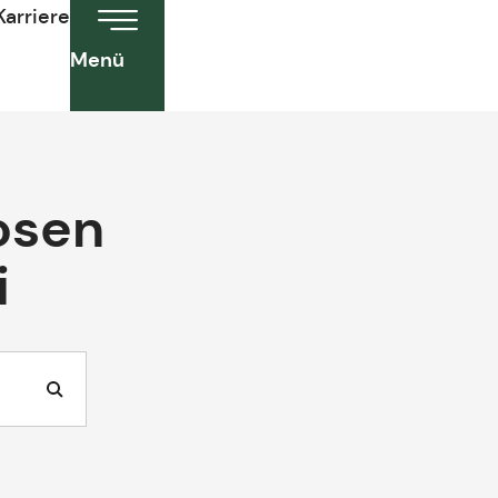
Karriere
Menü
losen
i