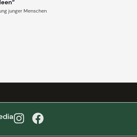
deen“
gung junger Menschen
edia