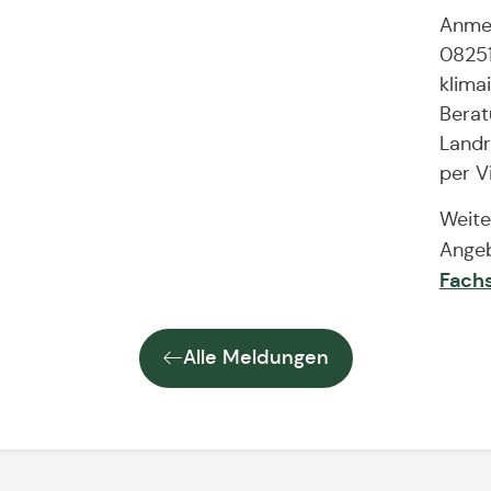
Anmel
08251
klima
Berat
Landr
per V
Weite
Angeb
Fachs
Alle Meldungen