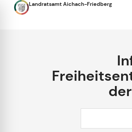
Landratsamt Aichach-Friedberg
In
Freiheitse
der