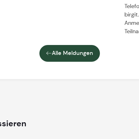
Telef
birgi
Anmel
Teiln
Alle Meldungen
ssieren