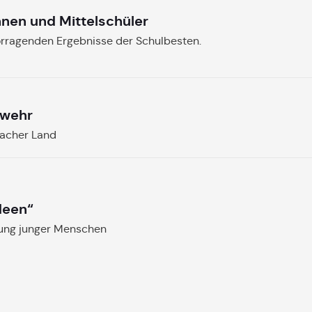
nnen und Mittelschüler
orragenden Ergebnisse der Schulbesten.
rwehr
bacher Land
deen“
gung junger Menschen