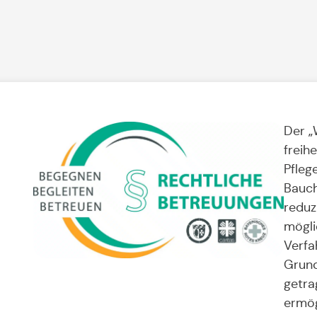
Der „
freih
Pfleg
Bauch
reduz
mögli
Verfa
Grund
getra
ermög