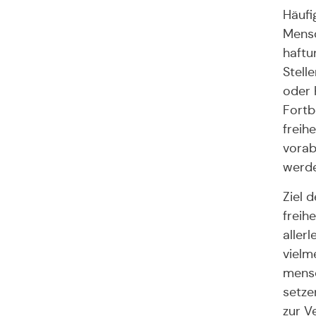
Häufi
Mensc
haftu
Stell
oder 
Fortb
freih
vorab
werde
Ziel 
freih
aller
vielm
mensc
setze
zur V