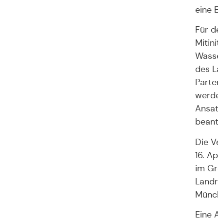
eine 
Für d
Mitin
Wasse
des L
Parte
werde
Ansat
beant
Die V
16. A
im Gr
Landr
Münch
Eine 