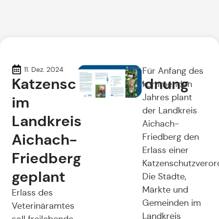
11. Dez. 2024
Für Anfang des
Katzenschutzverordnung
kommenden
Jahres plant
im
der Landkreis
Landkreis
Aichach-
Aichach-
Friedberg den
Erlass einer
Friedberg
Katzenschutzveror
geplant
Die Städte,
Märkte und
Erlass des
Gemeinden im
Veterinäramtes
Landkreis