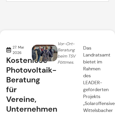
Vor-Ort-
27. Mai
Das
Beratung
2026
Landratsamt
beim TSV
Kostenlose
bietet im
Pöttmes.
Photovoltaik-
Rahmen
des
Beratung
LEADER-
für
geförderten
Projekts
Vereine,
„Solaroffensive
Unternehmen
Wittelsbacher