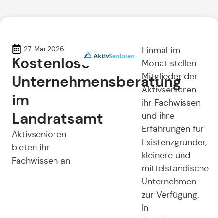
27. Mai 2026
Einmal im
Kostenlose
Monat stellen
Mitglieder der
Unternehmensberatung
Aktivsenioren
im
ihr Fachwissen
Landratsamt
und ihre
Erfahrungen für
Aktivsenioren
Existenzgründer,
bieten ihr
kleinere und
Fachwissen an
mittelständische
Unternehmen
zur Verfügung.
In