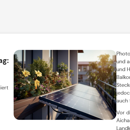
Photo
ag:
und a
und H
Balko
Steck
iert
jedoc
auch 
Vor d
Aicha
Landk