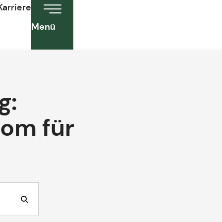
Karriere
Menü
g:
rom für