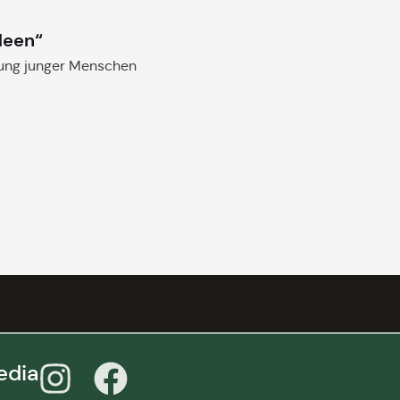
deen“
gung junger Menschen
edia