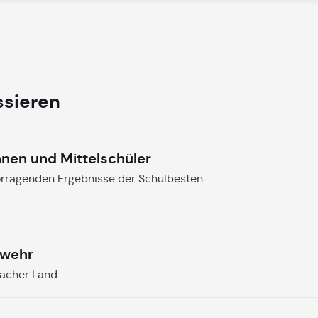
ssieren
nnen und Mittelschüler
orragenden Ergebnisse der Schulbesten.
rwehr
bacher Land