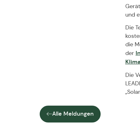
Gerät
und e
Die T
koste
die M
I
der
Klim
Die V
LEADE
„Sola
Alle Meldungen