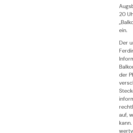
Augsb
20 Uh
„Balk
ein.
Der u
Ferdi
Infor
Balko
der P
versc
Steck
infor
recht
auf, 
kann.
wertv