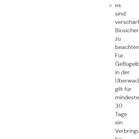
es
sind
verschär
Biosiche
zu
beachte
Für
Geflügel
in der
Überwac
gilt für
mindeste
30
Tage
ein
Verbring