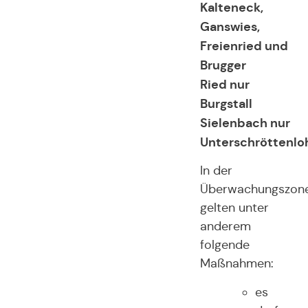
Kalteneck,
Ganswies,
Freienried und
Brugger
Ried nur
Burgstall
Sielenbach nur
Unterschröttenlo
In der
Überwachungszon
gelten unter
anderem
folgende
Maßnahmen:
es