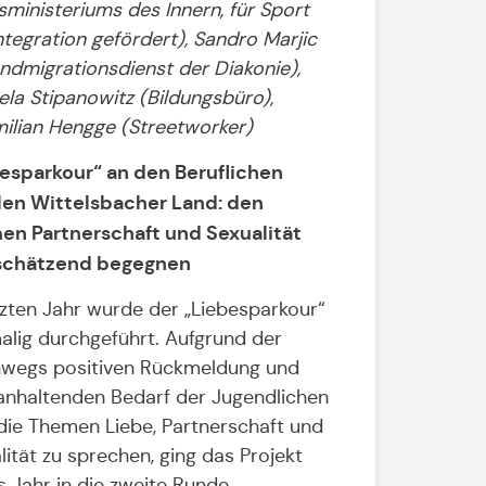
sministeriums des Innern, für Sport
ntegration gefördert), Sandro Marjic
ndmigrationsdienst der Diakonie),
la Stipanowitz (Bildungsbüro),
ilian Hengge (Streetworker)
esparkour“ an den Beruflichen
en Wittelsbacher Land: den
n Partnerschaft und Sexualität
schätzend begegnen
tzten Jahr wurde der „Liebesparkour“
alig durchgeführt. Aufgrund der
wegs positiven Rückmeldung und
nhaltenden Bedarf der Jugendlichen
die Themen Liebe, Partnerschaft und
lität zu sprechen, ging das Projekt
s Jahr in die zweite Runde.