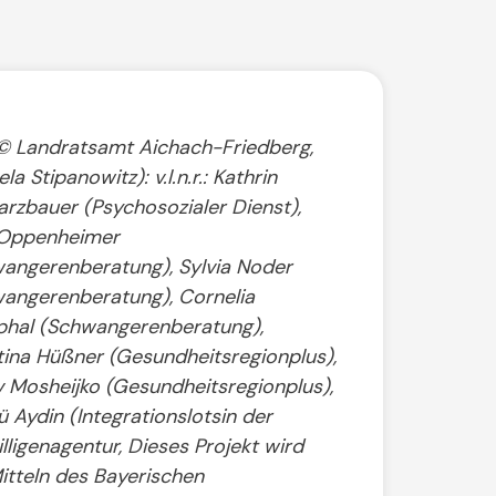
(© Landratsamt Aichach-Friedberg,
a Stipanowitz): v.l.n.r.: Kathrin
rzbauer (Psychosozialer Dienst),
 Oppenheimer
angerenberatung), Sylvia Noder
angerenberatung), Cornelia
hal (Schwangerenberatung),
tina Hüßner (Gesundheitsregionplus),
 Mosheijko (Gesundheitsregionplus),
Aydin (Integrationslotsin der
illigenagentur, Dieses Projekt wird
itteln des Bayerischen