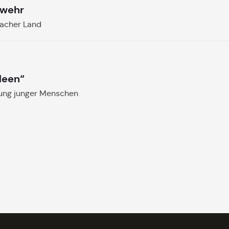
rwehr
bacher Land
deen“
gung junger Menschen