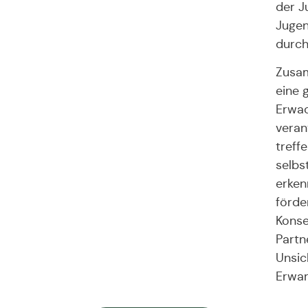
der J
Jugen
durch
Zusam
eine 
Erwac
veran
treffe
selbs
erken
förde
Konse
Partn
Unsic
Erwar