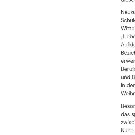
Neuzu
Schül
Witte
„Lieb
Aufkl
Bezie
erwer
Beruf
und B
in de
Weihn
Beson
das s
zwisc
Nähe 