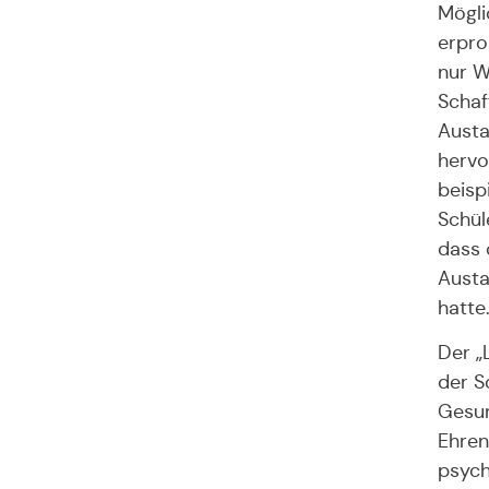
Mögli
erpro
nur W
Schaf
Austa
hervo
beisp
Schül
dass 
Austa
hatte.
Der „
der S
Gesun
Ehren
psych