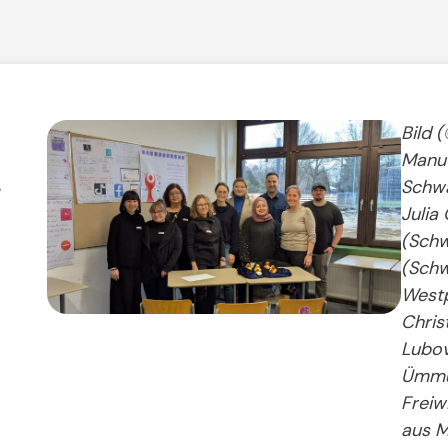
Bild 
Manuel
e
Schwa
Julia
(Schw
(Schw
Westp
Chris
Lubov
Ümmü 
Freiw
aus M