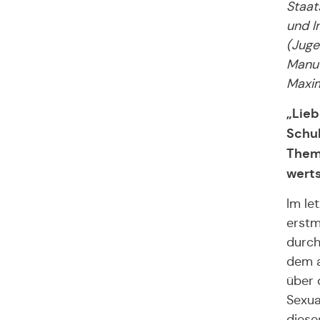
Staat
und I
(Juge
Manue
Maxim
„Lieb
Schul
Theme
wert
Im le
erstm
durch
dem a
über 
Sexua
diese