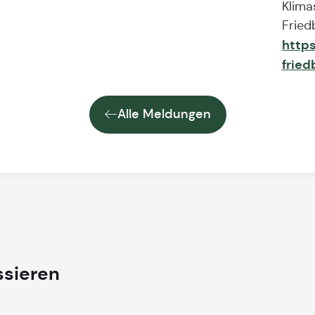
Klima
Fried
http
fried
Alle Meldungen
ssieren