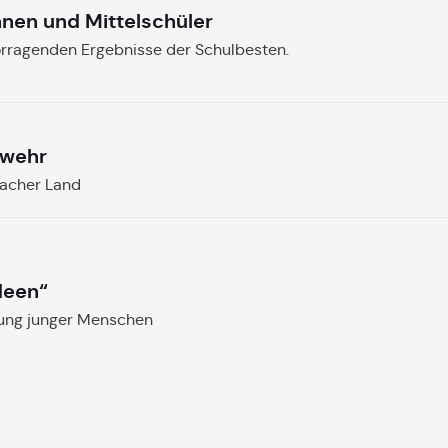
nnen und Mittelschüler
orragenden Ergebnisse der Schulbesten.
rwehr
bacher Land
deen“
gung junger Menschen