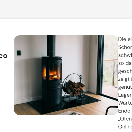
Die e
Schor
eo
schwi
so da
gesch
zeigt
genut
Lager
Wartu
Ende 
„Ofen
Onlin