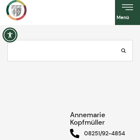
Menü
Annemarie
Kopfmüller
08251/92-4854