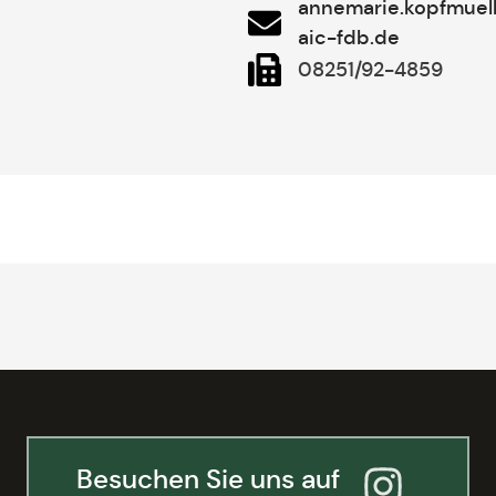
annemarie.kopfmuel
aic-fdb.de
08251/92-4859
Besuchen Sie uns auf