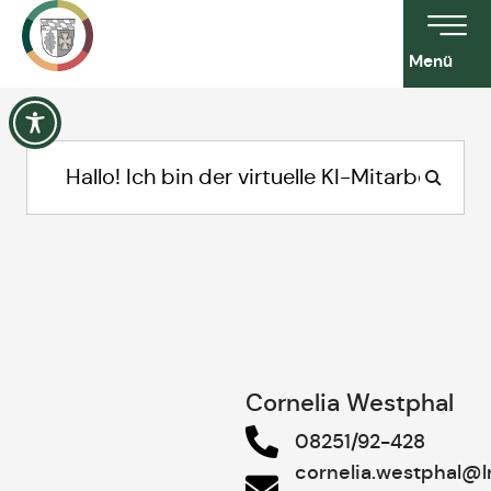
Menü
Cornelia Westphal
08251/92-428
cornelia.westphal@l