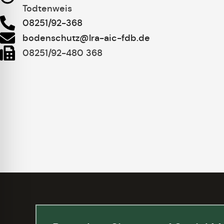
Todtenweis
08251/92-368
bodenschutz@lra-aic-fdb.de
08251/92-480 368