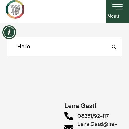
Menü
Lena Gastl
08251/92-117
Lena.Gastl@lra-