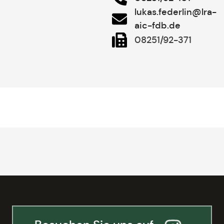
lukas.federlin@lra-
aic-fdb.de
08251/92-371