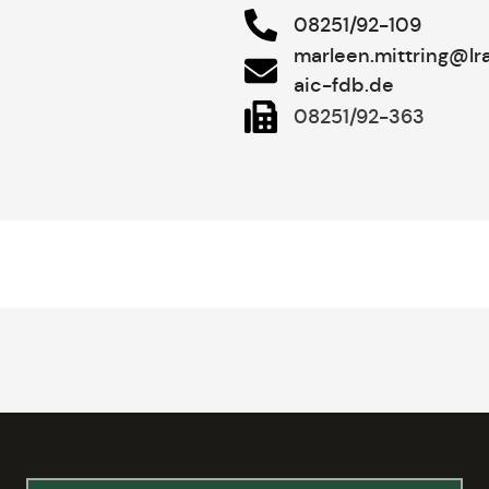
08251/92-109
marleen.mittring@lr
aic-fdb.de
08251/92-363