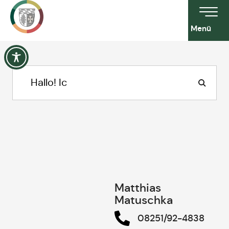
Menü
Matthias
Matuschka
08251/92-4838