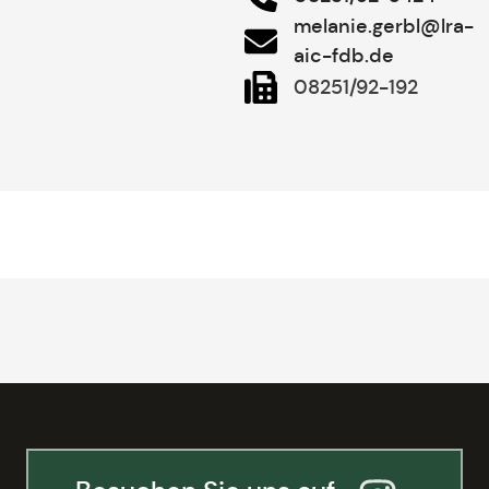
melanie.gerbl@lra-
aic-fdb.de
08251/92-192