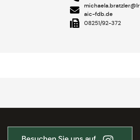
michaela.bratzler@l
aic-fdb.de
08251/92-372
Besuchen Sie uns auf