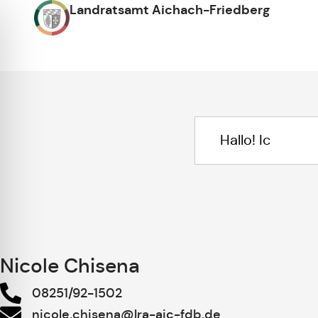
Landratsamt Aichach-Friedberg
Nicole Chisena
08251/92-1502
nicole.chisena@lra-aic-fdb.de