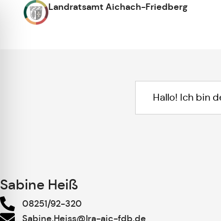
Landratsamt Aichach-Friedberg
Sabine Heiß
08251/92-320
Sabine.Heiss@lra-aic-fdb.de