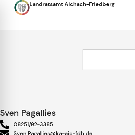
Landratsamt Aichach-Friedberg
Sven Pagallies
08251/92-3385
Sven.Pagallies@lra-aic-fdb.de