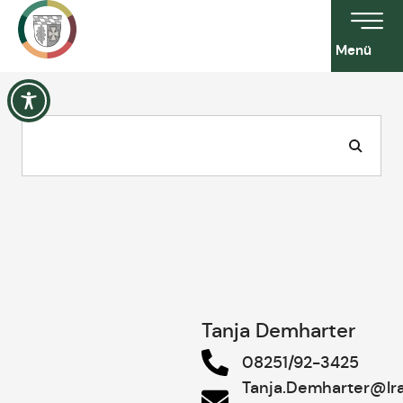
Menü
Tanja Demharter
08251/92-3425
Tanja.Demharter@lr