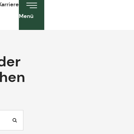
Karriere
Menü
der
chen