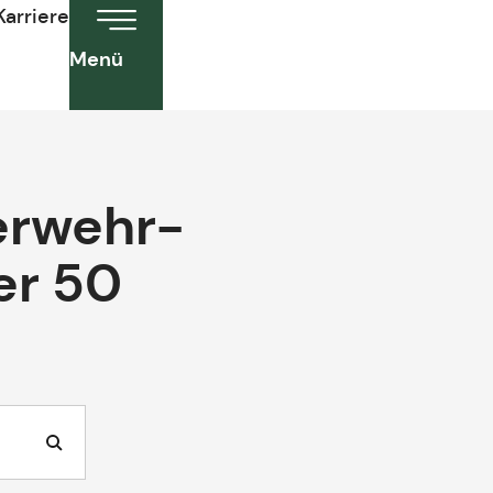
Karriere
Menü
erwehr-
er 50