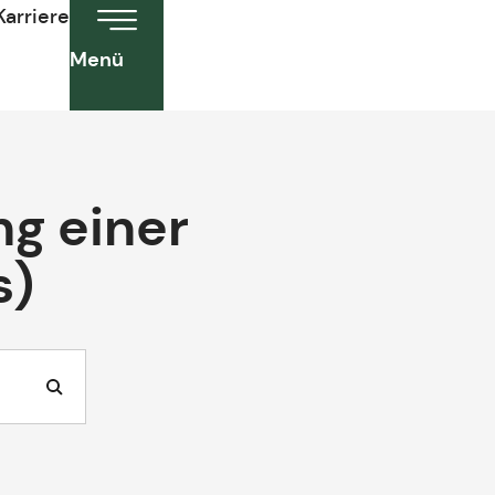
Karriere
Menü
ng einer
s)