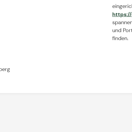
eingeri
https:/
spannen
und Port
finden.
berg