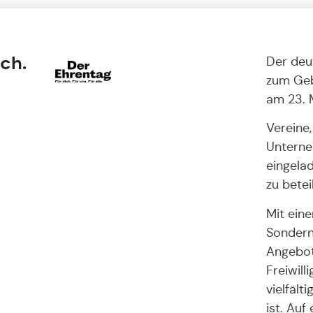
ich.
Der deu
zum Geb
am 23. 
Vereine,
Unterne
eingelad
zu betei
Mit ein
Sondern
Angebot
Freiwill
vielfält
ist. Auf