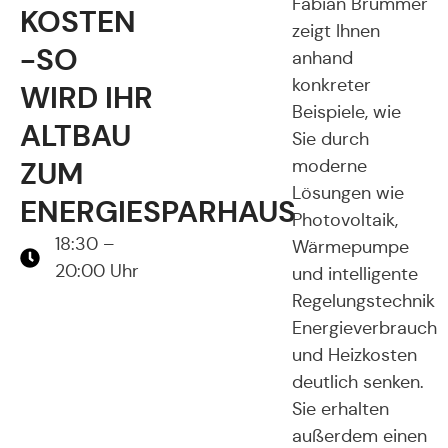
Fabian Brummer
KOSTEN
zeigt Ihnen
-SO
anhand
konkreter
WIRD IHR
Beispiele, wie
ALTBAU
Sie durch
ZUM
moderne
Lösungen wie
ENERGIESPARHAUS
Photovoltaik,
18:30 –
Wärmepumpe
20:00 Uhr
und intelligente
Regelungstechnik
Energieverbrauch
und Heizkosten
deutlich senken.
Sie erhalten
außerdem einen