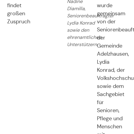
Nadine
findet
wurde
Diamilla,
großen
gemeinsam
Seniorenbeauftragter
Zuspruch
von der
Lydia Konrad
Seniorenbeauf
sowie den
ehrenamtlichen
der
Unterstützern.
Gemeinde
Adelzhausen,
Lydia
Konrad, der
Volkshochschu
sowie dem
Sachgebiet
für
Senioren,
Pflege und
Menschen