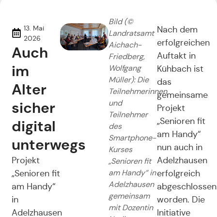
Bild (©
13. Mai
Nach dem
Landratsamt
2026
erfolgreichen
Aichach-
Auch
Auftakt in
Friedberg,
im
Wolfgang
Kühbach ist
Müller): Die
das
Alter
Teilnehmerinnen
gemeinsame
sicher
und
Projekt
Teilnehmer
„Senioren fit
digital
des
am Handy“
Smartphone-
unterwegs
nun auch in
Kurses
Projekt
Adelzhausen
„Senioren fit
„Senioren fit
am Handy“ in
erfolgreich
Adelzhausen
am Handy“
abgeschlossen
gemeinsam
in
worden. Die
mit Dozentin
Adelzhausen
Initiative